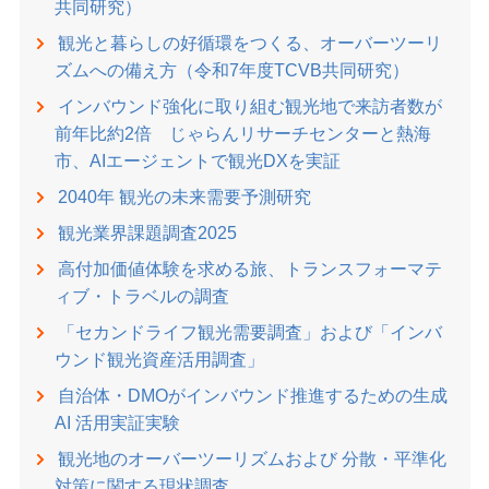
共同研究）
観光と暮らしの好循環をつくる、オーバーツーリ
ズムへの備え方（令和7年度TCVB共同研究）
インバウンド強化に取り組む観光地で来訪者数が
前年比約2倍 じゃらんリサーチセンターと熱海
市、AIエージェントで観光DXを実証
2040年 観光の未来需要予測研究
観光業界課題調査2025
高付加価値体験を求める旅、トランスフォーマテ
ィブ・トラベルの調査
「セカンドライフ観光需要調査」および「インバ
ウンド観光資産活用調査」
⾃治体・DMOがインバウンド推進するための⽣成
AI 活⽤実証実験
観光地のオーバーツーリズムおよび 分散・平準化
対策に関する現状調査