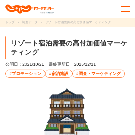
トップ
調査データ
リゾート宿泊需要の高付加価値マーケティング
新着情報
リゾート宿泊需要の高付加価値マーケ
ティング
調査データ
公開日：2021/10/21
最終更新日：2025/12/11
研究事例
#プロモーション
#宿泊施設
#調査・マーケティング
動画で学ぶ
研究冊子
セミナー
JRCについて