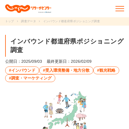
トップ
調査データ
インバウンド都道府県ポジショニング調査
新着情報
インバウンド都道府県ポジショニング
調査
調査データ
公開日：2025/09/03
最終更新日：2026/02/09
研究事例
#インバウンド
#受入環境整備・地方分散
#観光戦略
#調査・マーケティング
動画で学ぶ
研究冊子
セミナー
JRCについて