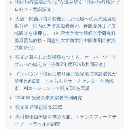
国内旅行需要の“いま”を読み解く「国内旅行検討プ
ロセス・意識調査」
大阪・関西万博を契機とした地域への人流波及効
果分析 国内の万博来場者層が、近畿圏外まで広
域観光を後押し。（神戸大学大学院経営学研究科
藤原賢哉教授・同志社大学商学部中岡孝剛准教授
共同研究）
観光と暮らしの好循環をつくる、オーバーツーリ
ズムへの備え方（令和7年度TCVB共同研究）
インバウンド強化に取り組む観光地で来訪者数が
前年比約2倍 じゃらんリサーチセンターと熱海
市、AIエージェントで観光DXを実証
2040年 観光の未来需要予測研究
観光業界課題調査2025
高付加価値体験を求める旅、トランスフォーマテ
ィブ・トラベルの調査