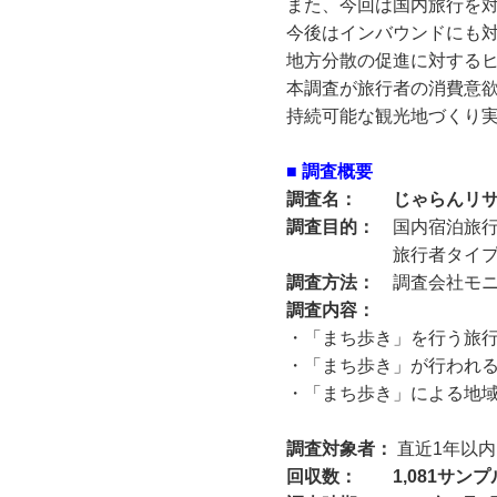
また、今回は国内旅行を
今後はインバウンドにも
地方分散の促進に対する
本調査が旅行者の消費意
持続可能な観光地づくり
■ 調査概要
調査名： じゃらんリサ
調査目的：
国内宿泊旅
旅行者タイプにつ
調査方法：
調査会社モ
調査内容：
・「まち歩き」を行う旅
・「まち歩き」が行われ
・「まち歩き」による地
調査対象者：
直近1年以内
回収数： 1,081サンプ