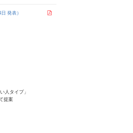
4日 発表）
らい人タイプ」
て提案