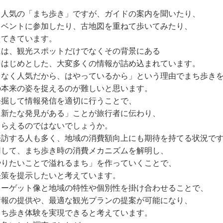
て人気の「まち歩き」ですが、ガイドの案内を聞いたり、
イベントに参加したり、古地図を重ねて歩いてみたり、
えてきています。
には、観光スポットだけでなくその背景にある
をはじめとした、大変多くの情報が詰め込まれています。
となく人気だから、はやっているから」という理由でまち歩き
の本来の姿を捉えるのが難しいと思います。
発掘して情報発信を適切に行うことで、
に新たな発見がある」ことが旅行者に伝わり、
もらえるのではないでしょうか。
来訪する人も多く、地域の消費額向上にも期待を持てる状況で
用して、まち歩き時の消費メカニズムを解明し、
やりたいことで溢れるまち」を作っていくことで、
決策を提示したいと考えています。
ターゲット像と地域の特性や個別性を掛け合わせることで、
情報の提供や、最適な観光プランの提案が可能になり、
まち歩き体験を実現できると考えています。