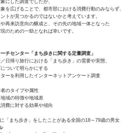
対象にした調査でしたが、
対象を広げることで、都市部における消費行動のみならず、
ヒントが見つかるのではないかと考えています。
欲や再来訪意向の醸成と、その先の地域一体となった
実現のための一助となれば幸いです。
ーチセンター「まち歩きに関する定量調査」
行／日帰り旅行における「まち歩き」の需要や実態、
いて明らかにする
ニターを利用したインターネットアンケート調査
行者のタイプや属性
る地域の特徴や地域差
域消費に対する効果や傾向
に「まち歩き」をしたことがある全国の18～79歳の男女
ル