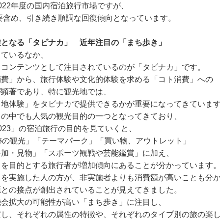
022年度の国内宿泊旅行市場ですが、
需要含め、引き続き順調な回復傾向となっています。
鍵となる「タビナカ」 近年注目の「まち歩き」
しているなか、
るコンテンツとして注目されているのが「タビナカ」です。
消費」から、旅行体験や文化的体験を求める「コト消費」への
が顕著であり、特に観光地では、
当地体験」をタビナカで提供できるかが重要になってきていま
カの中でも人気の観光目的の一つとなってきており、
023」の宿泊旅行の目的を見ていくと、
跡の観光」「テーマパーク」「買い物、アウトレット」
参加・見物」「スポーツ観戦や芸能鑑賞」に加え、
」を目的とする旅行者が増加傾向にあることが分かっています
きを実施した人の方が、非実施者よりも消費額が高いことも分
源との接点が創出されていることが見えてきました。
機会拡大の可能性が高い「まち歩き」に注目し、
だし、それぞれの属性の特徴や、それぞれのタイプ別の旅の楽