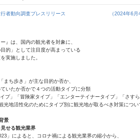
旅行者動向調査プレスリリース
（2024年6月
ター』は、国内の観光者を対象に、
の目的」として注目度が高まっている
査を実施しました。
「まち歩き」が主な目的か否か、
ていたか否かで４つの活動タイプに分類
タイプ」「冒険家タイプ」「エンターテイナータイプ」「さす
、観光地活性化のためにタイプ別に観光地が取るべき対策につい
背景
を見せる観光業界
023」によると、コロナ禍による観光業界の縮小から、