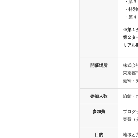
・第３
・特
・第４
※第１
第２タ
リアル
開催場所
株式会
東京都
最寄：
参加人数
旅館・
参加費
プログ
実費（
目的
地域と