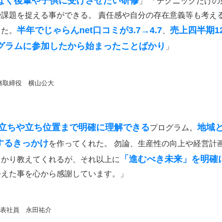
なく後輩や子供に受けさせたい研修
」 「テクニックだけ
課題を捉える事ができる。 責任感や自分の存在意義等も考える
半年
でじゃらんnet口コミが3.7→4.7
売上四半期12
った。
、
グラムに参加したから始まったことばかり
」
務取締役 横山公大
立ちや立ち位置まで明確に理解できる
地域
プログラム。
するきっかけ
を作ってくれた。 勿論、生産性の向上や経営計
「進むべき未来」を明確
っかり教えてくれるが、それ以上に
会えた事を心から感謝しています。」
代表社員 永田祐介