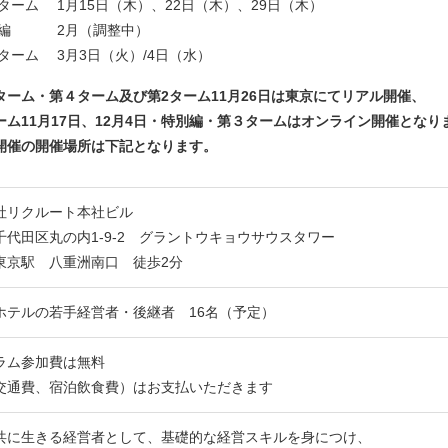
ターム 1月15日（木）、22日（木）、29日（木）
別編 2月（調整中）
ターム 3月3日（火）/4日（水）
ターム・第４ターム及び第2ターム11月26日は東京にてリアル開催、
ーム11月17日、12月4日・特別編・第３タームはオンライン開催となり
開催の開催場所は下記となります。
社リクルート本社ビル
千代田区丸の内1-9-2 グラントウキョウサウスタワー
東京駅 八重洲南口 徒歩2分
ホテルの若手経営者・後継者 16名（予定）
ラム参加費は無料
交通費、宿泊飲食費）はお支払いただきます
共に生きる経営者として、基礎的な経営スキルを身につけ、