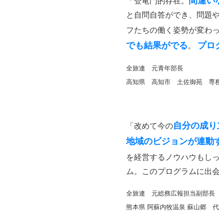
間違い
「登竜門的存在。
と自問自答ができ、問題や
フたちの働く姿勢が変わ
でも結果がでる
プロ
。
全旅連 元青年部長
高知県 高知市 土佐御苑 専
自分の成り
「改めて今の
地域のビジョンが連動
を経営するノウハウもし
ム。このプログラムに出
全旅連 元総務広報担当副部長
熊本県 阿蘇内牧温泉 蘇山郷 