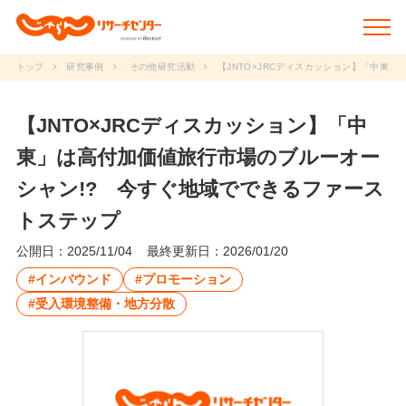
トップ
研究事例
その他研究活動
【JNTO×JRCディスカッション】「中東
新着情報
【JNTO×JRCディスカッション】「中
東」は高付加価値旅行市場のブルーオー
調査データ
シャン!? 今すぐ地域でできるファース
研究事例
トステップ
動画で学ぶ
公開日：2025/11/04
最終更新日：2026/01/20
#インバウンド
#プロモーション
研究冊子
#受入環境整備・地方分散
セミナー
JRCについて