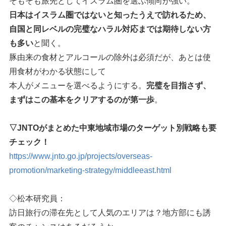
そもそも旅先としてイスラム圏を選ぶ傾向が強い。
日本はイスラム圏ではないと知ったうえで訪れるため、
自国と同レベルの完璧なハラル対応までは期待しない方
も多い
と聞く。
豚由来の食材とアルコールの除外は必須だが、あとは使
用食材がわかる状態にして
本人がメニューを選べるようにする。
完璧を目指さず、
まずはこの基本をクリアするのが第一歩
。
▽JNTOがまとめた中東地域市場のターゲット別戦略も要
チェック！
https://www.jnto.go.jp/projects/overseas-
promotion/marketing-strategy/middleeast.html
◇松本研究員：
訪日旅行の滞在先として人気のエリアは？地方部にも誘