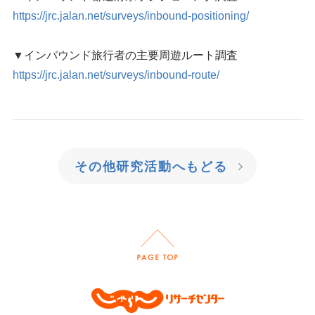
https://jrc.jalan.net/surveys/inbound-positioning/
▼インバウンド旅行者の主要周遊ルート調査
https://jrc.jalan.net/surveys/inbound-route/
その他研究活動へもどる