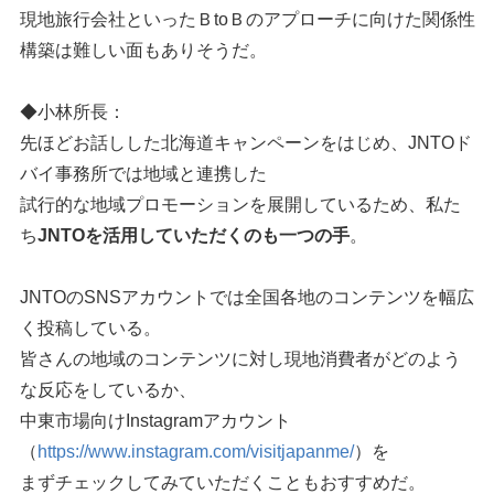
現地旅行会社といったＢtoＢのアプローチに向けた関係性
構築は難しい面もありそうだ。
◆小林所長：
先ほどお話しした北海道キャンペーンをはじめ、JNTOド
バイ事務所では地域と連携した
試行的な地域プロモーションを展開しているため、私た
ち
JNTOを活用していただくのも一つの手
。
JNTOのSNSアカウントでは全国各地のコンテンツを幅広
く投稿している。
皆さんの地域のコンテンツに対し現地消費者がどのよう
な反応をしているか、
中東市場向けInstagramアカウント
（
https://www.instagram.com/visitjapanme/
）を
まずチェックしてみていただくこともおすすめだ。