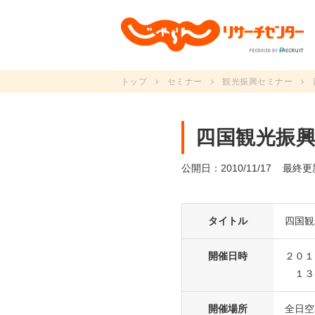
トップ
セミナー
観光振興セミナー
四国観光振興セ
公開日：2010/11/17
最終更新
タイトル
四国観
開催日時
２０１
１３
開催場所
全日空