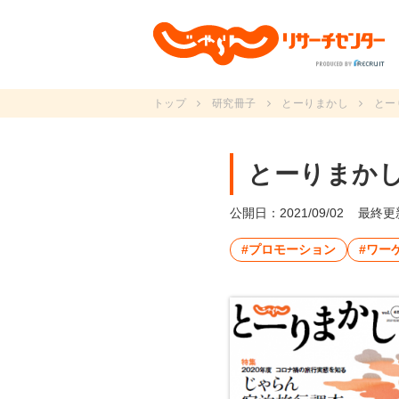
トップ
研究冊子
とーりまかし
とーり
とーりまかしvo
公開日：2021/09/02
最終更新
#プロモーション
#ワー