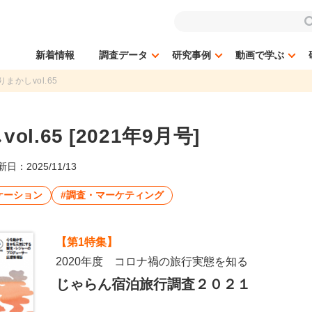
新着情報
調査データ
研究事例
動画で学ぶ
まかしvol.65
l.65 [2021年9月号]
日：2025/11/13
ケーション
#調査・マーケティング
【第1特集】
2020年度 コロナ禍の旅行実態を知る
じゃらん宿泊旅行調査２０２１