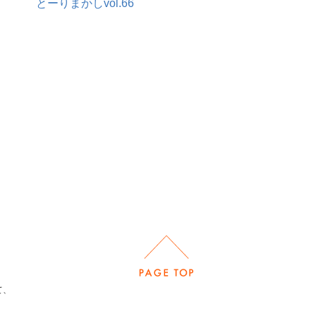
とーりまかしvol.66
て、