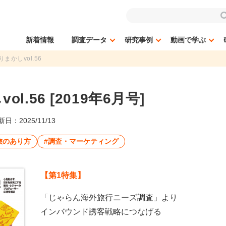
新着情報
調査データ
研究事例
動画で学ぶ
まかしvol.56
l.56 [2019年6月号]
日：2025/11/13
旅のあり方
#調査・マーケティング
【第1特集】
「じゃらん海外旅行ニーズ調査」より
インバウンド誘客戦略につなげる