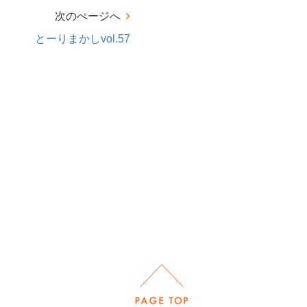
次のぺージへ
とーりまかしvol.57