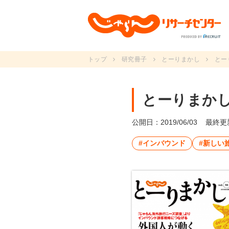
トップ
研究冊子
とーりまかし
とーり
とーりまかしvo
公開日：2019/06/03
最終更新
#インバウンド
#新しい