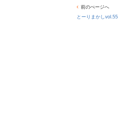
前のぺージへ
とーりまかしvol.55