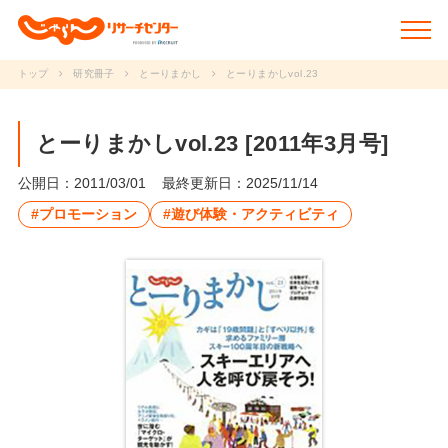
トップ
研究冊子
とーりまかし
とーりまかしvol.23
新着情報
とーりまかしvol.23 [2011年3月号]
調査データ
公開日：2011/03/01
最終更新日：2025/11/14
#プロモーション
#遊び体験・アクティビティ
研究事例
動画で学ぶ
研究冊子
セミナー
JRCについて