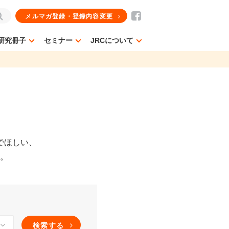
メルマガ登録・登録内容変更
研究冊子
セミナー
JRCについて
でほしい、
す。
検索する