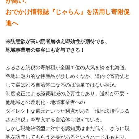
が高い、
メルマガ登録・登録内容変更
おでかけ情報誌『じゃらん』を活用し寄附促
進へ
来訪意欲が高い読者層ゆえ即効性が期待でき、
地域事業者の集客にも寄与できる！
ふるさと納税の寄附額が全国１位の人気を誇る北海道。
各地に魅力的な特産品がひしめくなか、道内で寄附先と
して選ばれる自治体になるのは簡単ではない状況。
制度改正による経費削減の必要性もあり、送料が不要・
他地域との差別化・地域事業者への
ダイレクトな還元といった利点がある「現地決済型ふる
さと納税」を導入する自治体も増えている。
しかし現地決済型に対する認知度はまだ低く、さらに現
地を訪問してもらう必要があるというハードルもあり、