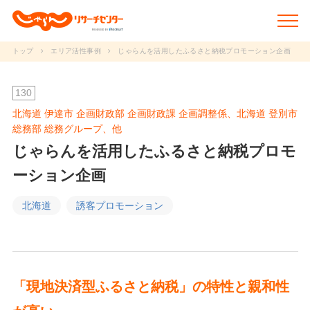
トップ
エリア活性事例
じゃらんを活用したふるさと納税プロモーション企画
新着情報
130
北海道 伊達市 企画財政部 企画財政課 企画調整係、北海道 登別市
調査データ
総務部 総務グループ、他
じゃらんを活用したふるさと納税プロモ
研究事例
ーション企画
動画で学ぶ
北海道
誘客プロモーション
研究冊子
セミナー
「現地決済型ふるさと納税」の特性と親和性
JRCについて