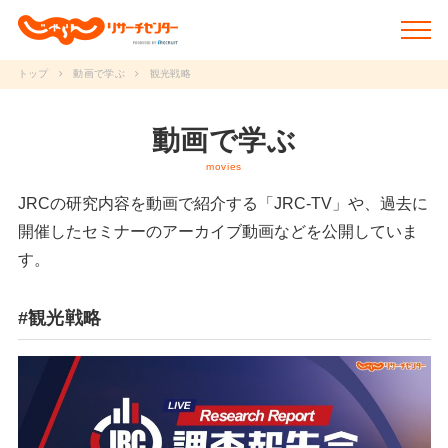
トップ
動画で学ぶ
観光戦略
新着情報
動画で学ぶ
movies
調査データ
JRCの研究内容を動画で紹介する「JRC-TV」や、
過去に
研究事例
開催したセミナーのアーカイブ動画などを公開していま
す。
動画で学ぶ
#観光戦略
研究冊子
セミナー
JRCについて