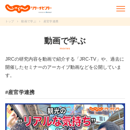
トップ
動画で学ぶ
産官学連携
新着情報
動画で学ぶ
movies
調査データ
JRCの研究内容を動画で紹介する「JRC-TV」や、
過去に
研究事例
開催したセミナーのアーカイブ動画などを公開していま
す。
動画で学ぶ
#産官学連携
研究冊子
セミナー
JRCについて